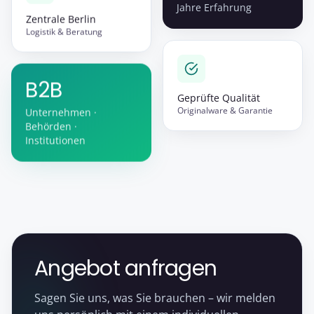
Jahre Erfahrung
Zentrale Berlin
Logistik & Beratung
B2B
Geprüfte Qualität
Originalware & Garantie
Unternehmen ·
Behörden ·
Institutionen
Angebot anfragen
Sagen Sie uns, was Sie brauchen – wir melden